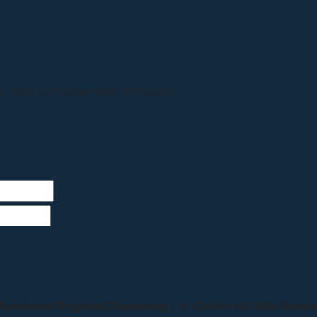
r para completar este formulario.
 Ambiental Regional Corpamag
y el
Centro de Vida Marina