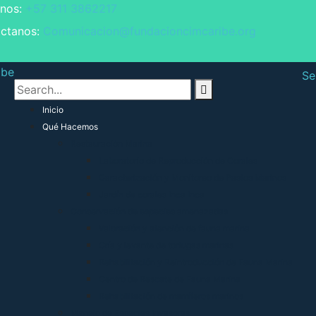
nos:
+57 311 3862217
ctanos:
Comunicacion@fundacioncimcaribe.org
Se
Inicio
Qué Hacemos
Restauración Marina
Laboratorio de Reproducción de Corales
Caracterización y Monitoreo de Pastos Marinos
Jardín de corales Inca Inca
Conservación de especies amenazadas
Valoración y atención de fauna marina
Cría y levante de tortugas marinas
Rehabilitación y Reintroducción de Fauna Marina
Centro de Rescate de Fauna Marina
Rehabilitación de mamíferos marinos
Manejo de Especies Invasoras