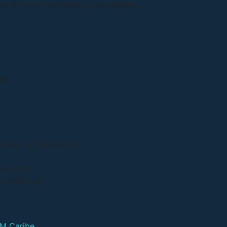
tación de los océanos y sus especies.
as!
ta Marta, Magdalena.
ribe.com
mcaribe.com
IM Caribe