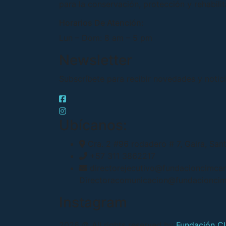
para la conservación, protección y rehabili
Horarios De Atención:
Lun – Dom: 8 am – 5 pm
Newsletter
Subscríbete para recibir novedades y notici
Ubícanos:
Cra. 2 #96 rodadero # 7, Gaira, San
+57 311 3862217
directorejecutivo@fundacioncimca
Directoracomunicacion@fundacionci
Instagram
2026
© All rights reserved by
Fundación C