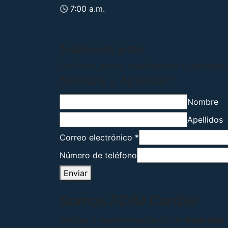
🕓 7:00 a.m.
Totalmente gratis
Por favor, activa JavaScript en tu navegado
Nombre y Apellido
*
Nombre
Apellidos
Correo electrónico
*
Número de teléfono
Enviar
Somos
FCIM Caribe!
Gracias a nuestra alianza con la
Autoridad