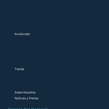
Control del Pez León
Conectando Comunidades con la Conservación
Ecosistemas de aprendizaje
Terapias Asistidas con Delfines
Mar de vida
Involúcrate
Donar Ahora
Donación recurrente
Adoptar un coral o tortuga
Voluntariado o Pasantías
Empresas alíadas
Tienda
Productos
Carrito
Lista De Deseos
Sobre Nosotros
Noticias y Prensa